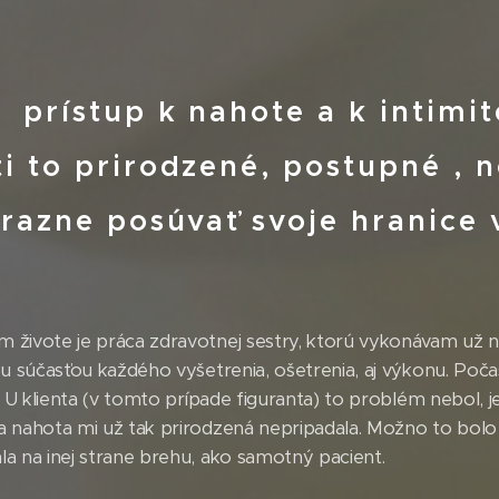
 prístup k nahote a k intimi
i to prirodzené, postupné , 
ýrazne posúvať svoje hranice
živote je práca zdravotnej sestry, ktorú vykonávam už ni
u súčasťou každého vyšetrenia, ošetrenia, aj výkonu. Počas
ú. U klienta (v tomto prípade figuranta) to problém nebol,
a nahota mi už tak prirodzená nepripadala. Možno to bolo
a na inej strane brehu, ako samotný pacient.