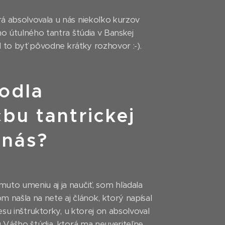
á absolvovala u nás niekoľko kurzov
o útulného tantra štúdia v Banskej
l to byť pôvodne krátky rozhovor :-).
hodla
bu tantrickej
 nás?
uto umeniu aj ja naučiť, som hľadala
 našla na nete aj článok, ktorý napísal
esu inštruktorky, u ktorej on absolvoval
u Vášho štúdia, ktorá ma neuveriteľne