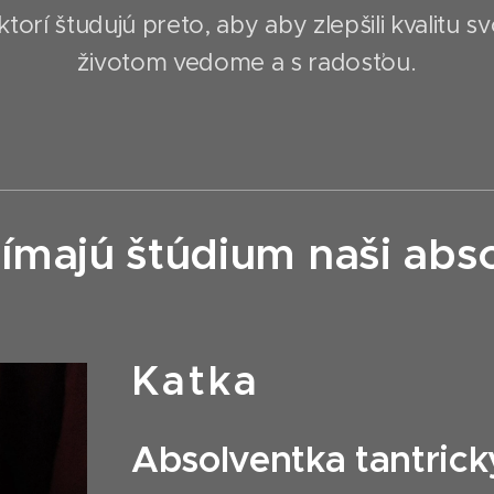
orí študujú preto, aby aby zlepšili kvalitu sv
životom vedome a s radosťou.
ímajú štúdium naši abso
Katka
Absolventka tantric