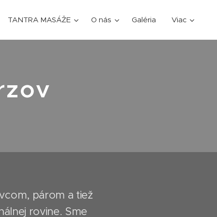
TANTRA MASÁŽE
O nás
Galéria
Viac
rzov
livcom, párom a tiež
nálnej rovine. Sme