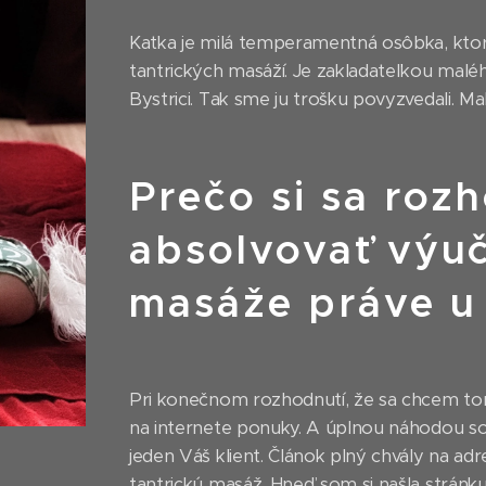
Katka je milá temperamentná osôbka, ktor
tantrických masáží. Je zakladateľkou maléh
Bystrici. Tak sme ju trošku povyzvedali. Ma
Prečo si sa roz
absolvovať výuč
masáže práve u
Pri konečnom rozhodnutí, že sa chcem tom
na internete ponuky. A úplnou náhodou som
jeden Váš klient. Článok plný chvály na adr
tantrickú masáž. Hneď som si našla stránk