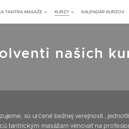
LA TANTRA MASÁŽE
KURZY
KALENDÁR KURZOV
olventi našich ku
zujeme, sú určené bežnej verejnosti , jednot
hcú tantrickým masážam venovať na profesio