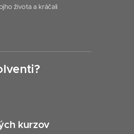
ojho života a kráčali
lventi?
kých kurzov