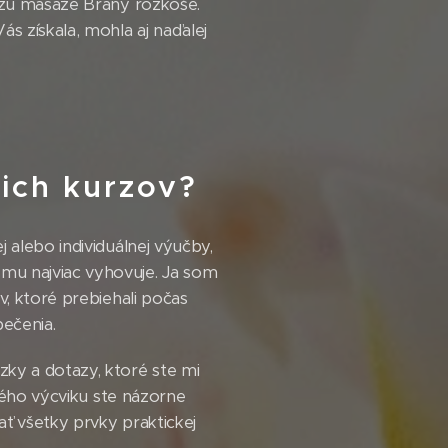
urzu masáže Brány rozkoše.
s získala, mohla aj naďalej
ich kurzov?
 alebo individuálnej výučby,
mu najviac vyhovuje. Ja som
v, ktoré prebiehali počas
ečenia.
zky a dotazy, ktoré ste mi
ckého výcviku ste názorne
ať všetky prvky praktickej