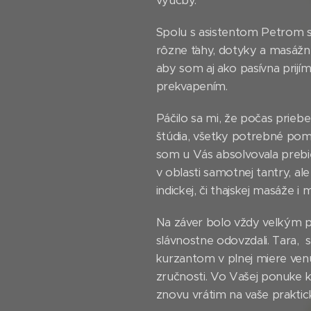
výučby.
Spolu s asistentom Petrom st
rôzne ťahy, dotyky a masážne t
aby som aj ako pasívna prijí
prekvapením.
Páčilo sa mi, že počas prieb
štúdia, všetky potrebné pom
som u Vás absolvovala prebieh
v oblasti samotnej tantry, al
indickej, či thajskej masáže
Na záver bolo vždy veľkým po
slávnostne odovzdali. Tara, 
kurzantom v plnej miere venuj
zručnosti. Vo Vašej ponuke k
znovu vrátim na vaše praktick