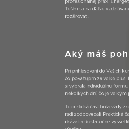
profesionálnej praxi, Energe
Teším sa na ďalšie vzdelávani
rozširovať .
Aký máš pohľ
Pri prihlasovaní do Vašich ku
čo považujem za veľké plus.
si vybrala individuálnu formu
niekoľkých dní, čo je veľký
Teoretická časť bola vždy zr
radi zodpovedali. Praktická č
ukázali a dostatočne vysvetl