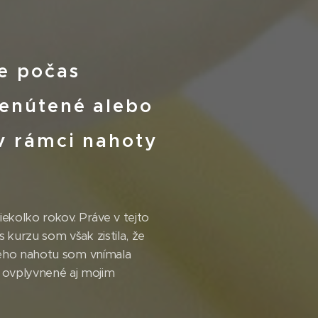
te počas
nenútené alebo
 v rámci nahoty
ekoľko rokov. Práve v tejto
 kurzu som však zistila, že
 jeho nahotu som vnímala
 ovplyvnené aj mojim