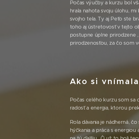
Počas výučby a kurzu bol však
hrala nahota svoju úlohu, m
svojho tela. Ty aj Peťo ste 
toho aj ústretovosť v tejto
postupne úplne prirodzene , 
prirodzenosťou, za čo som v
Ako si vnímal
Počas celého kurzu som sa cít
radosť a energia, ktorou prek
Rola dávania je nádherná, čo 
hýčkania a práca s energiou 
na tú ďalšiu . Či už to boli 