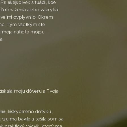
i akejkoľvek situácii, kde
ť obnaženia alebo zakrytia
 veľmi ovplyvnilo. Okrem
mne. Tým všetkým ste
 aj moja nahota mojou
a.
získala moju dôveru a Tvoja
nia, láskyplného dotyku ,
rzu ma bavila a tešila som sa
ak praktický výcvik, ktorý ma