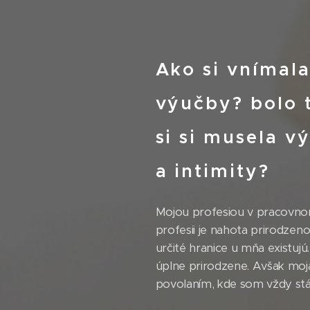
Ako si vnímala
výučby? bolo t
si si musela v
a intimity?
Mojou profesiou v pracovnom 
profesii je nahota prirodzeno
určité hranice u mňa existuj
úplne prirodzene. Avšak moj
povolaním, kde som vždy stál