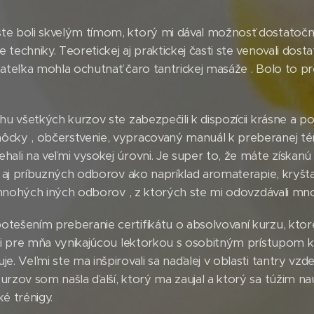
e boli skvelým tímom, ktorý mi dával možnosť dostatočne s
echniky. Teoretickej aj praktickej časti ste venovali dostat
mateľka mohla ochutnať čaro tantrickej masáže . Bolo to 
ehu všetkých kurzov ste zabezpečili k dispozícii krásne a 
ôcky , občerstvenie, vypracovaný manuál k preberanej tém
ali na veľmi vysokej úrovni. Je super to, že máte získanú 
e aj príbuzných odborov ako napríklad aromaterapie, kryštalo
 i mnohých iných odborov , z ktorých ste mi odovzdávali m
tešením preberanie certifikátu o absolvovaní kurzu, ktoré 
si pre mňa vynikajúcou lektorkou s osobitným prístupom k
e. Veľmi ste ma inšpirovali sa naďalej v oblasti tantry vzd
urzov som našla ďalší, ktorý ma zaujal a ktorý sa túžim na
é trénigy.