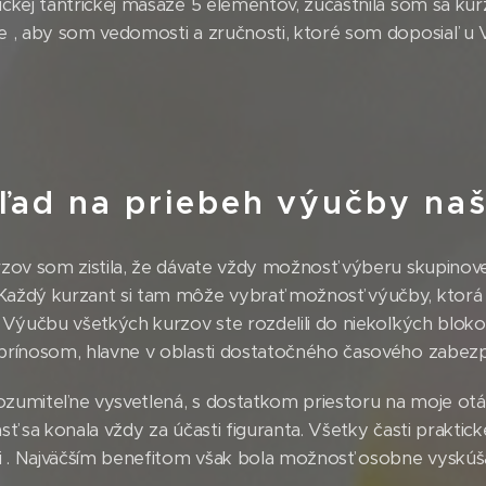
tickej tantrickej masáže 5 elementov, zúčastnila som sa k
e , aby som vedomosti a zručnosti, ktoré som doposiaľ u Vá
ad na priebeh výučby naš
rzov som zistila, že dávate vždy možnosť výberu skupinovej
 Každý kurzant si tam môže vybrať možnosť výučby, ktorá 
. Výučbu všetkých kurzov ste rozdelili do niekoľkých bloko
m prínosom, hlavne v oblasti dostatočného časového zabezp
ozumiteľne vysvetlená, s dostatkom priestoru na moje otá
asť sa konala vždy za účasti figuranta. Všetky časti prakti
ili . Najväčším benefitom však bola možnosť osobne vyskúš