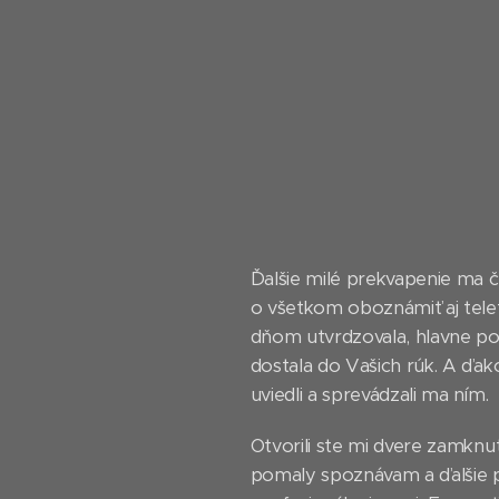
Ďalšie milé prekvapenie ma 
o všetkom oboznámiť aj tel
dňom utvrdzovala, hlavne po 
dostala do Vašich rúk. A ďa
uviedli a sprevádzali ma ním.
Otvorili ste mi dvere zamkn
pomaly spoznávam a ďalšie p