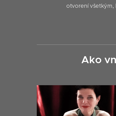
otvorení všetkým, kt
Ako vn