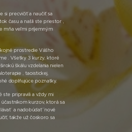
i precvičiť a naučiť sa
ok času a našli ste priestor ,
pre mňa veľmi príjemným
pokojné prostredie Vášho
e . Všetky 3 kurzy, ktoré
širokú škálu vzdelania nielen
terapie , taoistickej,
nohé doplňujúce poznatky.
ste pripravili a vždy mi
 účastníkom kurzov, ktorá sa
elávať a nadobúdať ´ nové
učiť, takže už čoskoro sa