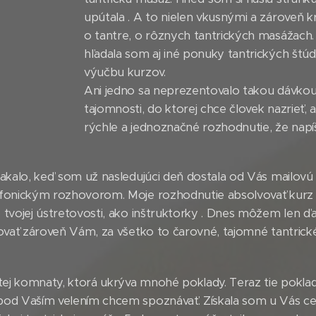
upútala . A to nielen vkusnými a zároveň k
o tantre, o rôznych tantrických masážach.
hľadala som aj iné ponuky tantrických štúdi
výučbu kurzov.
Ani jedno sa neprezentovalo takou dávkou 
tajomnosti, do ktorej chce človek nazrieť, 
rýchle a jednoznačné rozhodnutie, že na
čakalo, keď som už nasledujúci deň dostala od Vás mailov
efonickým rozhovorom. Moje rozhodnutie absolvovať kurz
tvojej ústretovosti, ako inštruktorky . Dnes môžem len ď
kovať zároveň Vám, za všetko to čarovné, tajomné tantric
utej komnaty, ktorá ukrýva mnohé poklady. Teraz tie pokl
od Vaším velením chcem spoznávať. Získala som u Vás cert