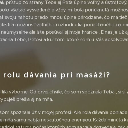
 prístup zo strany Teba aj Peťa úplne voľný a ústretový. Pr
i bolo všetko vysvetlené a vždy mi bola ponúknutá možnos
brali svoju nahotu predo mnou úplne prirodzene, čo ma tiež
 oblasti a možnosť voľného rozhodnutia ponechaného na 
neúmyselne ale iste posúvali aj moje hranice . Dnes je už
ďačná Tebe, Peťovi a kurzom, ktoré som u Vás absolvoval
a rolu dávania pri masáži?
ila výborne. Od prvej chvíle, čo som spoznala Teba , si si 
ypuješ prešla aj na mňa.
som spoznala už v mojej profesii. Ale rola dávania pohlade
aj mňa samu nabíja neskutočnou energiou. Každá minúta ku
teoretické vstupy, počas ktorých som sa veľa dozvedela, tak 