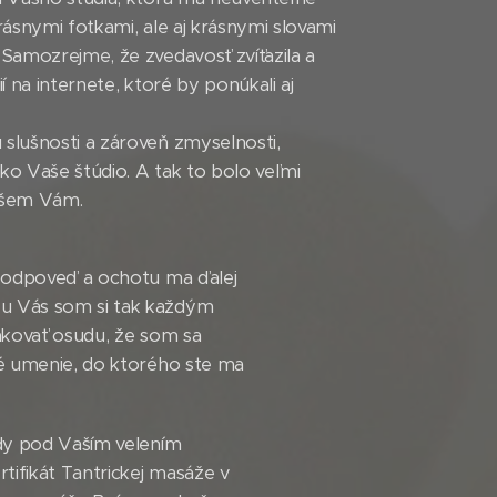
rásnymi fotkami, ale aj krásnymi slovami
 Samozrejme, že zvedavosť zvíťazila a
í na internete, ktoré by ponúkali aj
slušnosti a zároveň zmyselnosti,
ako Vaše štúdio. A tak to bolo veľmi
píšem Vám.
ú odpoveď a ochotu ma ďalej
 u Vás som si tak každým
akovať osudu, že som sa
ké umenie, do ktorého ste ma
ady pod Vaším velením
ifikát Tantrickej masáže v