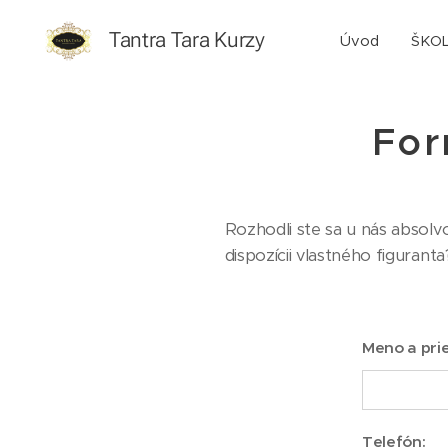
Tantra Tara Kurzy
Úvod
ŠKO
For
Rozhodli ste sa u nás absolv
dispozícii vlastného figuran
Meno a prie
Telefón: