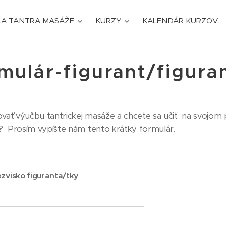
LA TANTRA MASÁŽE
KURZY
KALENDÁR KURZOV
mulár-figurant/figura
ovať výučbu tantrickej masáže a chcete sa učiť na svojom p
ta? Prosím vypíšte nám tento krátky formulár.
zvisko figuranta/tky