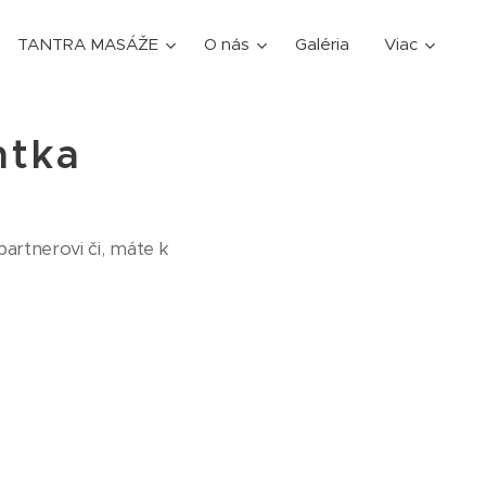
TANTRA MASÁŽE
O nás
Galéria
Viac
ntka
artnerovi či, máte k