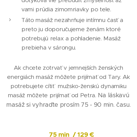
dotyková vie prebudiť zmyselnosť až
vami prúdia zimomriavky po tele.
Táto masáž nezahrňuje intímnu časť a
preto ju doporučujeme ženám ktoré
potrebujú relax a pohladenie. Masáž
prebieha v sárongu.
Ak chcete zotrvať v jemnejších ženských
energiách masáž môžete prijímať od Tary. Ak
potrebujete cítiť mužsko-ženskú dynamiku
masáž môžete prijímať od Petra.
Na láskavú
masáž si vyhraďte prosím 75 - 90 min. času.
75 min / 129 €