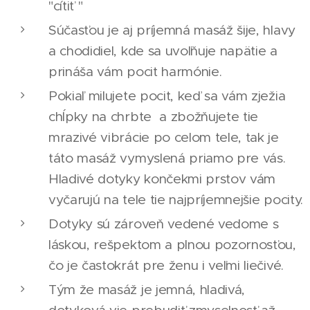
"cítiť "
Súčasťou je aj príjemná masáž šije, hlavy
a chodidiel, kde sa uvoľňuje napätie a
prináša vám pocit harmónie.
Pokiaľ milujete pocit, keď sa vám zježia
chĺpky na chrbte a zbožňujete tie
mrazivé vibrácie po celom tele, tak je
táto masáž vymyslená priamo pre vás.
Hladivé dotyky končekmi prstov vám
vyčarujú na tele tie najpríjemnejšie pocity.
Dotyky sú zároveň vedené vedome s
láskou, rešpektom a plnou pozornosťou,
čo je častokrát pre ženu i veľmi liečivé.
Tým že masáž je jemná, hladivá,