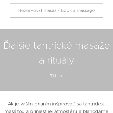
Rezervovať masáž / Book a massage
Ďalšie tantrické masáže
a rituály
TU
Ak je vaším prianím inšpirovať sa tantrickou
masážou a priniesť jej atmosféru a blahodárne