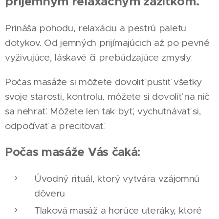
príjemným relaxačným zážitkom.
Prináša pohodu, relaxáciu a pestrú paletu
dotykov. Od jemných prijímajúcich až po pevné
vyživujúce, láskavé či prebúdzajúce zmysly.
Počas masáže si môžete dovoliť pustiť všetky
svoje starosti, kontrolu, môžete si dovoliť na nič
sa nehrať. Môžete len tak byť, vychutnávať si,
odpočívať a preciťovať.
Počas masáže Vás čaká:
Úvodný rituál, ktorý vytvára vzájomnú
dôveru
Tlaková masáž a horúce uteráky, ktoré