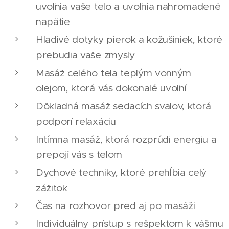
uvoľnia vaše telo a uvoľnia nahromadené
napätie
Hladivé dotyky pierok a kožušiniek, ktoré
prebudia vaše zmysly
Masáž celého tela teplým vonným
olejom, ktorá vás dokonalé uvoľní
Dôkladná masáž sedacích svalov, ktorá
podporí relaxáciu
Intímna masáž, ktorá rozprúdi energiu a
prepojí vás s telom
Dychové techniky, ktoré prehĺbia celý
zážitok
Čas na rozhovor pred aj po masáži
Individuálny prístup s rešpektom k vášmu