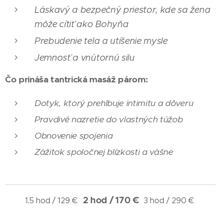
Láskavý a bezpečný priestor, kde sa žena
môže cítiť ako Bohyňa
Prebudenie tela a utíšenie mysle
Jemnosť a vnútornú silu
Čo prináša tantrická masáž párom:
Dotyk, ktorý prehlbuje intimitu a dôveru
Pravdivé nazretie do vlastných túžob
Obnovenie spojenia
Zážitok spoločnej blízkosti a vášne
2 hod / 170 €
1,5 hod / 129 €
3 hod / 290 €