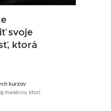
te
ť svoje
ť, ktorá
ých kurzov
aj masérov, ktorí