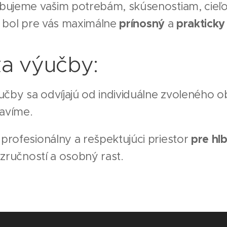
bujeme vašim potrebám, skúsenostiam, cie
y bol pre vás maximálne
prínosný
a
prakticky
ka výučby:
učby sa odvíjajú od individuálne zvoleného o
tavíme.
rofesionálny a rešpektujúci priestor
pre hl
zručností a osobný rast.