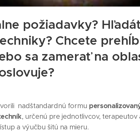
álne požiadavky? Hľadá
echniky? Chcete prehĺbi
lebo sa zamerať na oblas
 oslovuje?
tvorili nadštandardnú formu
personalizovan
techník
, určenú pre jednotlivcov, terapeutov 
rístup a výučbu šitú na mieru.