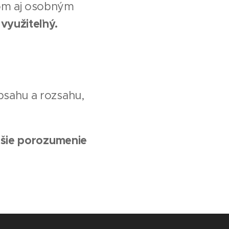
ľom aj osobným
 využiteľný.
bsahu a rozsahu,
bšie porozumenie