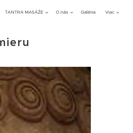
TANTRA MASÁŽE
O nás
Galéria
Viac
mieru