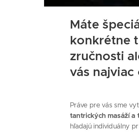
Máte špeci
konkrétne t
zručnosti a
vás najviac
Práve pre vás sme vy
tantrických masáží a 
hľadajú individuálny p