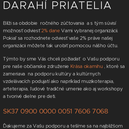
DARAHÍ PRIATELIA
Blíži sa obdobie ročného zúčtovania a s tým súvisí
možnosť odviesť
2% dane
Vami vybranej organizácii.
Pokiaľ sa rozhodnete odviesť vaše 2% práve našej
organizácii môžete tak urobiť pomocou nášho účtu.
Týmto by sme Vás chceli požiadať o Vašu podporu
pre naše občianske združenie
Krása okamihu
, ktoré sa
zameriava na podporu kultúry a kultúrnych
vzdelávacích podujatí ako napríklad muzikoterapia,
arteterapia, ľudové tradičné umenie ako aj workshopy
a tvorivé dielne pre deti.
SK37 0900 0000 0051 7606 7068
Ďakujeme za Vašu podporu a tešíme sa na najbližšom